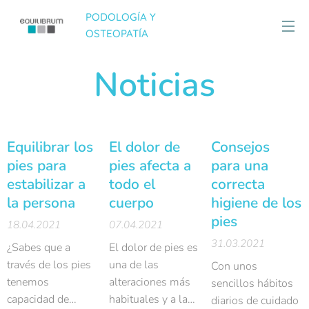
PODOLOGÍA Y
OSTEOPATÍA
Noticias
Equilibrar los
El dolor de
Consejos
pies para
pies afecta a
para una
estabilizar a
todo el
correcta
la persona
cuerpo
higiene de los
pies
18.04.2021
07.04.2021
31.03.2021
¿Sabes que a
El dolor de pies es
través de los pies
una de las
Con unos
tenemos
alteraciones más
sencillos hábitos
capacidad de
habituales y a la
diarios de cuidado