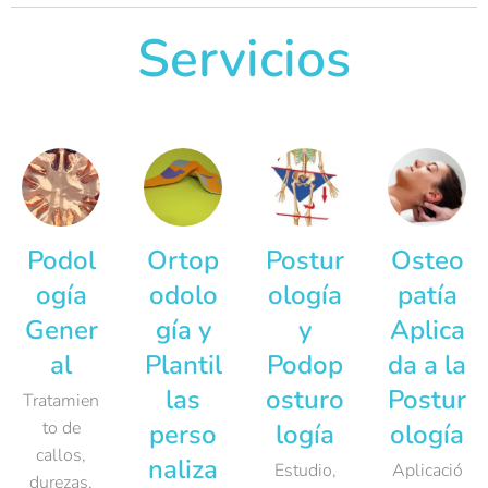
Servicios
Podol
Ortop
Postur
Osteo
ogía
odolo
ología
patía
Gener
gía y
y
Aplica
al
Plantil
Podop
da a la
las
osturo
Postur
Tratamien
to de
perso
logía
ología
callos,
naliza
Estudio,
Aplicació
durezas,