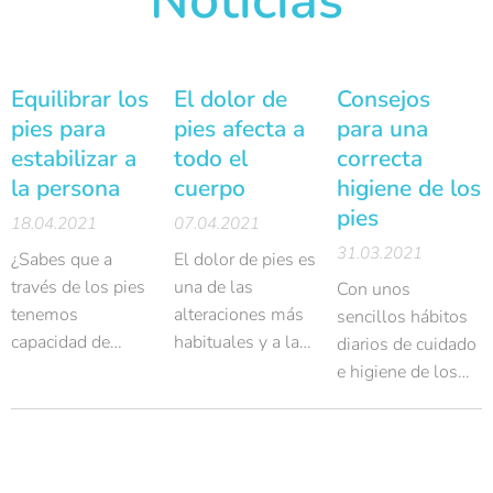
Noticias
Equilibrar los
El dolor de
Consejos
pies para
pies afecta a
para una
estabilizar a
todo el
correcta
la persona
cuerpo
higiene de los
pies
18.04.2021
07.04.2021
31.03.2021
¿Sabes que a
El dolor de pies es
través de los pies
una de las
Con unos
tenemos
alteraciones más
sencillos hábitos
capacidad de
habituales y a la
diarios de cuidado
regular todo tu
que la población
e higiene de los
cuerpo? Los pies
suele enfrentarse
pies podemos
forman parte del
en algún
prevenir la
sistema postural
momento de su
mayoría de las
corporal,
vida. Sin duda el
afecciones y